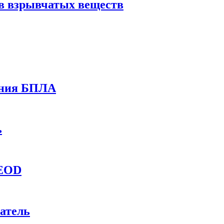
в взрывчатых веществ
ения БПЛА
ь
 EOD
атель