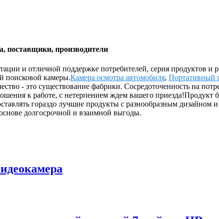
а, поставщики, производители
утации и отличной поддержке потребителей, серия продуктов и
й поисковой камеры.
Камера осмотра автомобиля
,
Портативный 
чество - это существование фабрики. Сосредоточенность на пот
ения к работе, с нетерпением ждем вашего приезда!Продукт буд
оставлять гораздо лучшие продукты с разнообразным дизайном 
 основе долгосрочной и взаимной выгоды.
видеокамера