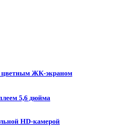
м цветным ЖК-экраном
плеем 5,6 дюйма
ольной HD-камерой