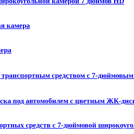
 широкоугольной камерой 7 дюймов HD
я камера
мера
д транспортным средством с 7-дюймовы
иска под автомобилем с цветным ЖК-дис
портных средств с 7-дюймовой широкоуг