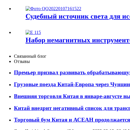
Судебный источник света для ис
Набор немагнитных инструменто
Связанный блог
Отзывы
Премьер призвал развивать обрабатывающ
Грузовые поезда Китай-Европа через Чунци
Внешняя торговля Китая в январе-августе в
Китай внедрит негативный список для транс
Торговый бум Китая и АСЕАН продолжается