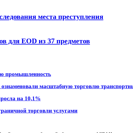
следования места преступления
в для EOD из 37 предметов
ую промышленность
н ознаменовали масштабную торговлю транспортн
ыросла на 10,1%
граничной торговли услугами