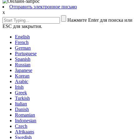
Отправить электронное письмо
x
Нажмите Enter для поиска или
ESC для закрытия.
English
French
German
Portuguese
Spanish
Russian
Japanese
Korean
Arabic
Irish
Greek
Turkish
Italian
Danish
Romanian
Indonesian
Czech
Afrikaans
Swedish