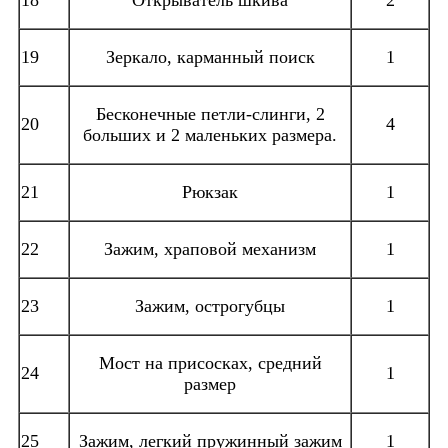
18
Открыватель шкива
2
19
Зеркало, карманный поиск
1
Бесконечные петли-слинги, 2
20
4
больших и 2 маленьких размера.
21
Рюкзак
1
22
Зажим, храповой механизм
1
23
Зажим, острогубцы
1
Мост на присосках, средний
24
1
размер
25
Зажим, легкий пружинный зажим
1