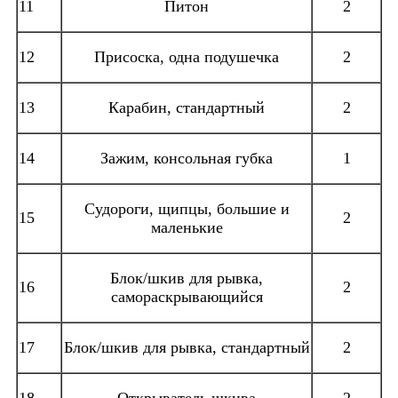
11
Питон
2
12
Присоска, одна подушечка
2
13
Карабин, стандартный
2
14
Зажим, консольная губка
1
Судороги, щипцы, большие и
15
2
маленькие
Блок/шкив для рывка,
16
2
самораскрывающийся
17
Блок/шкив для рывка, стандартный
2