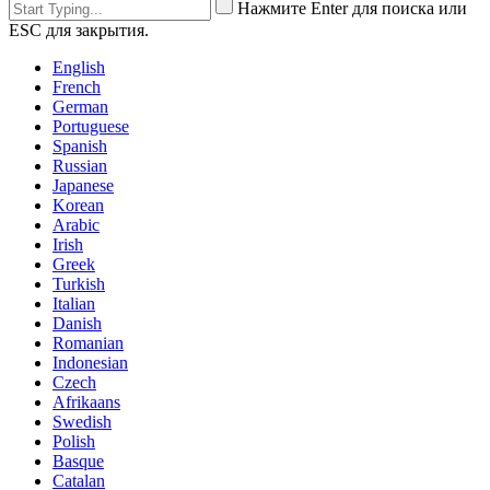
Нажмите Enter для поиска или
ESC для закрытия.
English
French
German
Portuguese
Spanish
Russian
Japanese
Korean
Arabic
Irish
Greek
Turkish
Italian
Danish
Romanian
Indonesian
Czech
Afrikaans
Swedish
Polish
Basque
Catalan