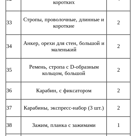
коротких
Стропы, проволочные, длинные и
33
2
короткие
Анкер, орехи для стен, большой и
34
2
маленький
Ремень, стропа с D-образным
35
2
кольцом, большой
36
Карабин, с фиксатором
2
37
Карабины, экспресс-набор (3 шт.)
2
38
Зажим, планка с зажимами
1