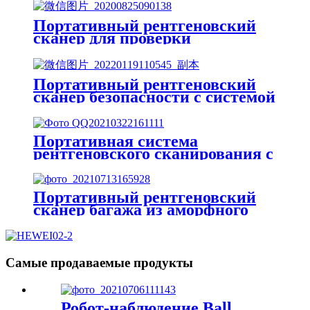
Портативный рентгеновский
сканер для проверки
безопасности багажа в
аэропорту
Портативный рентгеновский
сканер безопасности с системой
Franch
Портативная система
рентгеновского сканирования с
детектором из аморфного
кремния
Портативный рентгеновский
сканер багажа из аморфного
кремния для проверки
безопасности
Самые продаваемые продукты
Робот-наблюдение Ball