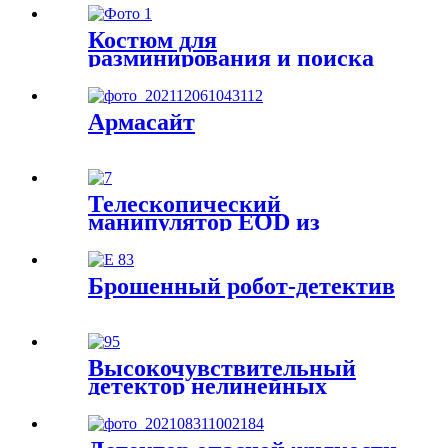
для решения EOD
Костюм для
разминирования и поиска
EOD
Армасайт
Телескопический
манипулятор EOD из
углеродного волокна
HWJXS-III
Брошенный робот-детектив
Высокочувствительный
детектор нелинейных
переходов
Полупроводниковый
детектор