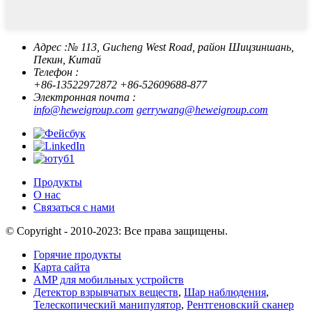
Адрес :
№ 113, Gucheng West Road, район Шицзиншань,
Пекин, Китай
Телефон :
+86-13522972872
+86-52609688-877
Электронная почта :
info@heweigroup.com
gerrywang@heweigroup.com
Продукты
О нас
Связаться с нами
© Copyright - 2010-2023: Все права защищены.
Горячие продукты
Карта сайта
AMP для мобильных устройств
Детектор взрывчатых веществ
,
Шар наблюдения
,
Телескопический манипулятор
,
Рентгеновский сканер