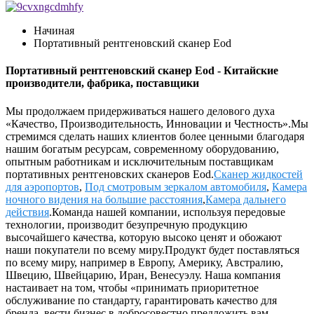
Начиная
Портативный рентгеновский сканер Eod
Портативный рентгеновский сканер Eod - Китайские
производители, фабрика, поставщики
Мы продолжаем придерживаться нашего делового духа
«Качество, Производительность, Инновации и Честность».Мы
стремимся сделать наших клиентов более ценными благодаря
нашим богатым ресурсам, современному оборудованию,
опытным работникам и исключительным поставщикам
портативных рентгеновских сканеров Eod.
Сканер жидкостей
для аэропортов
,
Под смотровым зеркалом автомобиля
,
Камера
ночного видения на большие расстояния
,
Камера дальнего
действия
.Команда нашей компании, используя передовые
технологии, производит безупречную продукцию
высочайшего качества, которую высоко ценят и обожают
наши покупатели по всему миру.Продукт будет поставляться
по всему миру, например в Европу, Америку, Австралию,
Швецию, Швейцарию, Иран, Венесуэлу. Наша компания
настаивает на том, чтобы «принимать приоритетное
обслуживание по стандарту, гарантировать качество для
бренда, вести бизнес в добросовестно предложить вам